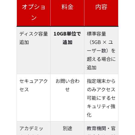
オプショ
料金
内容
ン
ディスク容量
10GB単位で
標準容量
追加
追加
（5GB × ユ
ーザー数）を
超える場合に
追加
セキュアアク
お問い合わ
指定端末から
セス
せ
のみアクセス
可能にするセ
キュリティ強
化
アカデミッ
別途
教育機関・官